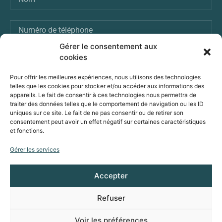
Gérer le consentement aux
cookies
ENVOI
Pour offrir les meilleures expériences, nous utilisons des technologies
telles que les cookies pour stocker et/ou accéder aux informations des
appareils. Le fait de consentir à ces technologies nous permettra de
traiter des données telles que le comportement de navigation ou les ID
VOUS POUVEZ ÉGALEMENT NOUS ENVOYER
uniques sur ce site. Le fait de ne pas consentir ou de retirer son
UN MESSAGE :
consentement peut avoir un effet négatif sur certaines caractéristiques
et fonctions.
Prenons contact
Gérer les services
Accepter
© Avenir Solaire Concept, powered by Solarock
Refuser
Mentions légales
Voir les préférences