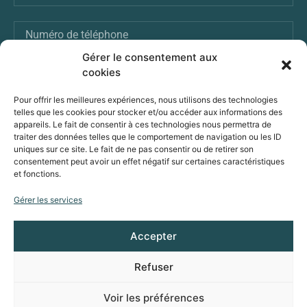
Gérer le consentement aux
cookies
ENVOI
Pour offrir les meilleures expériences, nous utilisons des technologies
telles que les cookies pour stocker et/ou accéder aux informations des
appareils. Le fait de consentir à ces technologies nous permettra de
traiter des données telles que le comportement de navigation ou les ID
VOUS POUVEZ ÉGALEMENT NOUS ENVOYER
uniques sur ce site. Le fait de ne pas consentir ou de retirer son
UN MESSAGE :
consentement peut avoir un effet négatif sur certaines caractéristiques
et fonctions.
Prenons contact
Gérer les services
Accepter
© Avenir Solaire Concept, powered by Solarock
Refuser
Mentions légales
Voir les préférences