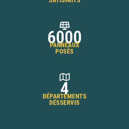
SATISFAITS
6000
PANNEAUX
POSÉS
4
DÉPARTEMENTS
DÉSSERVIS