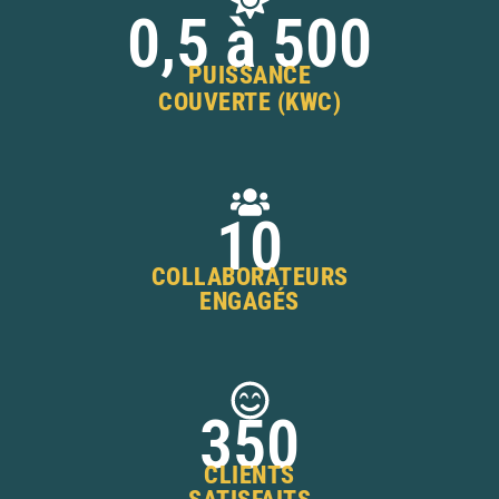
0,5 à 
500
PUISSANCE
COUVERTE (KWC)
10
COLLABORATEURS
ENGAGÉS
350
CLIENTS