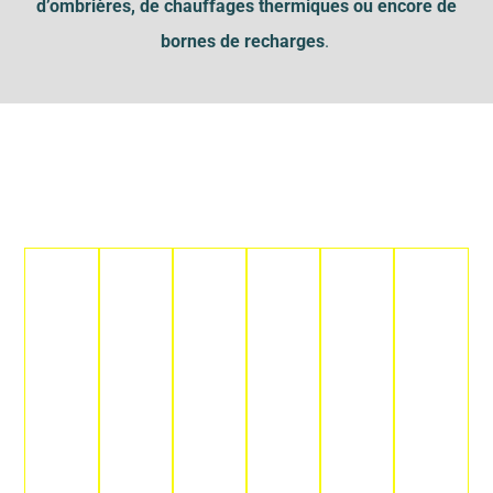
d’ombrières, de chauffages thermiques ou encore de
bornes de recharges
.
CARPORTS
BORN
PHOTOVOLTAIQUE
PHOTOVOLTAIQUE
SITES
CHAUFFAG
ET
DE
(PARTICULIERS)
(PROFESSIONNELS)
ISOLÉS
INTELLIGEN