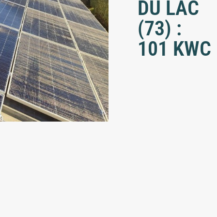
DU LAC
(73) :
101 KWC