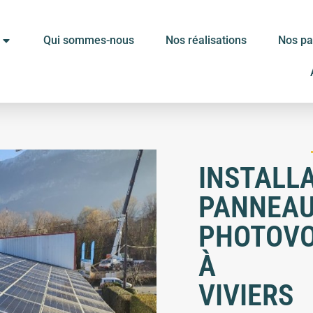
Qui sommes-nous
Nos réalisations
Nos pa
INSTALL
PANNEA
PHOTOVO
À
VIVIERS