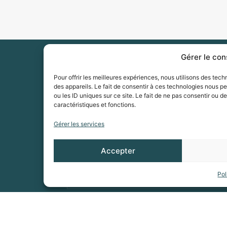
Gérer le co
Pour offrir les meilleures expériences, nous utilisons des tec
des appareils. Le fait de consentir à ces technologies nous p
ou les ID uniques sur ce site. Le fait de ne pas consentir ou d
caractéristiques et fonctions.
Gérer les services
Accepter
VOUS SOUHAITEZ ÊTRE RAPPELÉ(
Pol