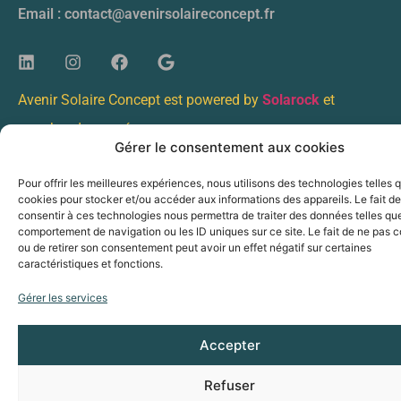
Email : contact@avenirsolaireconcept.fr
Avenir Solaire Concept est powered by
Solarock
et
membre de son réseau
.
Gérer le consentement aux cookies
Nous sommes installateurs de panneaux solaires
Pour offrir les meilleures expériences, nous utilisons des technologies telles 
photovoltaïques et bornes de recharge pour
cookies pour stocker et/ou accéder aux informations des appareils. Le fait de
véhicules électriques, en Isère, Savoie et Haute-
consentir à ces technologies nous permettra de traiter des données telles que
comportement de navigation ou les ID uniques sur ce site. Le fait de ne pas c
Savoie.
ou de retirer son consentement peut avoir un effet négatif sur certaines
caractéristiques et fonctions.
Découvrez également nos services :
Gérer les services
Installateur de panneaux photovoltaïques sur
Accepter
Annecy
Installateur de borne de recharge électrique sur
Refuser
Annecy