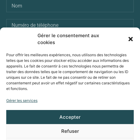
Gérer le consentement aux
cookies
ENVOI
Pour offrir les meilleures expériences, nous utilisons des technologies
telles que les cookies pour stocker et/ou accéder aux informations des
appareils. Le fait de consentir à ces technologies nous permettra de
traiter des données telles que le comportement de navigation ou les ID
VOUS POUVEZ ÉGALEMENT NOUS ENVOYER
uniques sur ce site. Le fait de ne pas consentir ou de retirer son
UN MESSAGE :
consentement peut avoir un effet négatif sur certaines caractéristiques
et fonctions.
Prenons contact
Gérer les services
Accepter
© Avenir Solaire Concept, powered by Solarock
Refuser