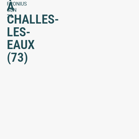
À
FRONIUS
GEN
CHALLES-
24
LES-
EAUX
(73)