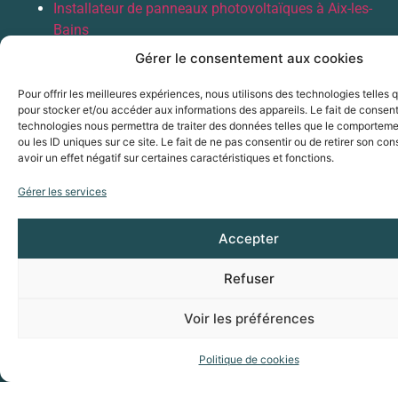
Installateur de panneaux photovoltaïques à Aix-les-
Bains
Installateur de panneaux photovoltaïques en Haute-
Gérer le consentement aux cookies
Savoie
Installateur de panneaux photovoltaïques en Isère
Pour offrir les meilleures expériences, nous utilisons des technologies telles 
pour stocker et/ou accéder aux informations des appareils. Le fait de consent
Installateur de panneaux photovoltaïques à
technologies nous permettra de traiter des données telles que le comporteme
Grenoble
ou les ID uniques sur ce site. Le fait de ne pas consentir ou de retirer son c
avoir un effet négatif sur certaines caractéristiques et fonctions.
VOUS SOUHAITEZ ÊTRE RAPPELÉ(E) ?
Gérer les services
Accepter
Refuser
Voir les préférences
ENVOI
Politique de cookies