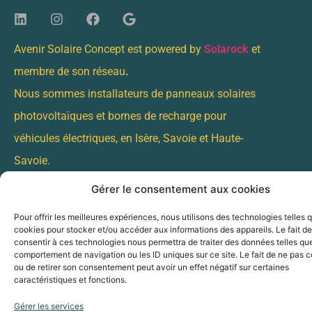
Avenir Solaire Concept est powered by
Solarock
et
membre de son réseau
.
Nous sommes installateurs de panneaux solaires
photovoltaïques et bornes de recharge pour
véhicules électriques, en Isère, Savoie et Haute-
Savoie.
Gérer le consentement aux cookies
Découvrez également nos services :
Pour offrir les meilleures expériences, nous utilisons des technologies telles 
Installateur de panneaux photovoltaïques sur
cookies pour stocker et/ou accéder aux informations des appareils. Le fait de
consentir à ces technologies nous permettra de traiter des données telles que
Annecy
comportement de navigation ou les ID uniques sur ce site. Le fait de ne pas c
Installateur de borne de recharge électrique sur
ou de retirer son consentement peut avoir un effet négatif sur certaines
Annecy
caractéristiques et fonctions.
Installateur de panneaux photovoltaïques à Aix-les-
Gérer les services