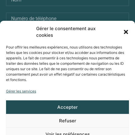
Gérer le consentement aux
cookies
ENVOI
Pour offrir les meilleures expériences, nous utilisons des technologies
telles que les cookies pour stocker et/ou accéder aux informations des
appareils. Le fait de consentir à ces technologies nous permettra de
traiter des données telles que le comportement de navigation ou les ID
VOUS POUVEZ ÉGALEMENT NOUS ENVOYER
uniques sur ce site. Le fait de ne pas consentir ou de retirer son
UN MESSAGE :
consentement peut avoir un effet négatif sur certaines caractéristiques
et fonctions.
Prenons contact
Gérer les services
Accepter
© Avenir Solaire Concept, powered by Solarock
Refuser
Mentions légales
Voir les préférences