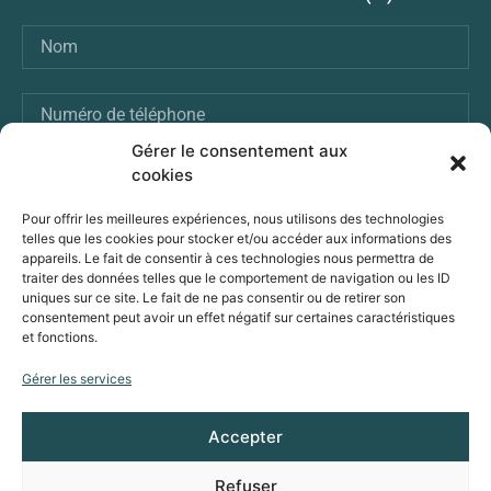
Gérer le consentement aux
cookies
ENVOI
Pour offrir les meilleures expériences, nous utilisons des technologies
telles que les cookies pour stocker et/ou accéder aux informations des
appareils. Le fait de consentir à ces technologies nous permettra de
traiter des données telles que le comportement de navigation ou les ID
VOUS POUVEZ ÉGALEMENT NOUS ENVOYER
uniques sur ce site. Le fait de ne pas consentir ou de retirer son
UN MESSAGE :
consentement peut avoir un effet négatif sur certaines caractéristiques
et fonctions.
Prenons contact
Gérer les services
Accepter
© Avenir Solaire Concept, powered by Solarock
Refuser